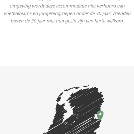
omgeving wordt deze accommodatie niet verhuurd aan
voetbalteams en jongerengroepen onder de 30 jaar. Vrienden
boven de 30 jaar met hun gezin zijn van harte welkom.